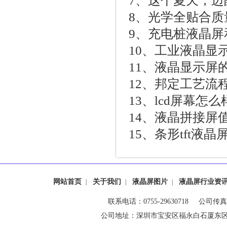
7、
这个夏天，迈
8、
光学全贴合质
9、
充电桩液晶屏
10、
工业液晶显
11、
液晶显示屏
12、
邦定工艺流
13、
lcd屏幕怎
14、
液晶拼接屏
15、
条形tft液
网站首页
关于我们
液晶屏图片
液晶屏行业资
|
|
|
联系电话：0755-29630718 公司传真：0
公司地址：深圳市宝安区福永白石厦东