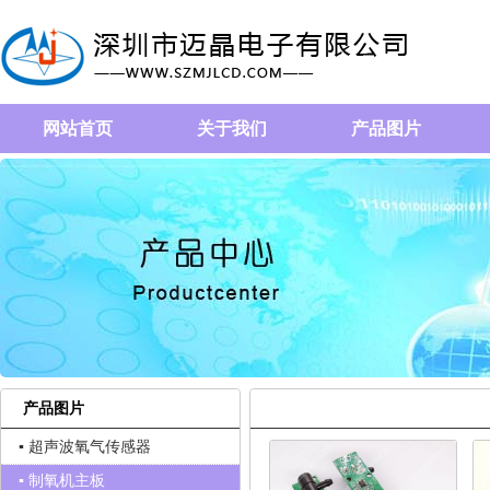
网站首页
关于我们
产品图片
产品图片
▪ 超声波氧气传感器
▪ 制氧机主板