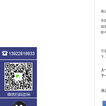
商业
市
就
即
可
下，
上
下
液