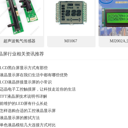
持中文字库
超声波氧气传感器
MJ1067
MJ2002A
LCM.LCD.L
晶屏行业相关资讯推荐
屏COG液晶屏,
LCD黑白屏显示方式有那些
块
液晶显示屏在我们生活中都有哪些优势
LCD液晶拼接显示屏的小常识
迈晶电子工控触摸屏，让科技走近你的生活
TFT液晶屏技术说明书详解
前维护的LED屏有什么长处
怎样选购合适的工控液晶显示屏
液晶显示屏的擦拭方法
单色液晶模组几大连接方式对比