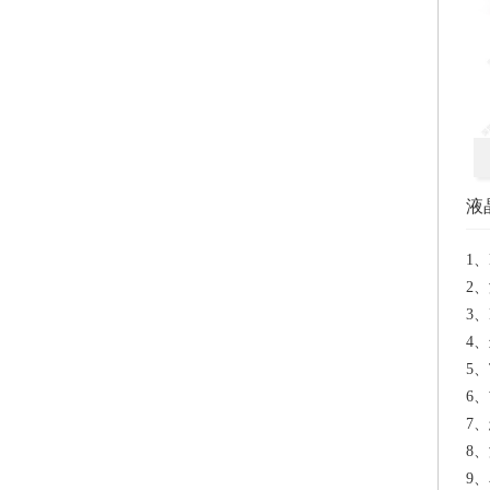
液
1、
2、
3、
4、
5、
6、
7、
8、
9、