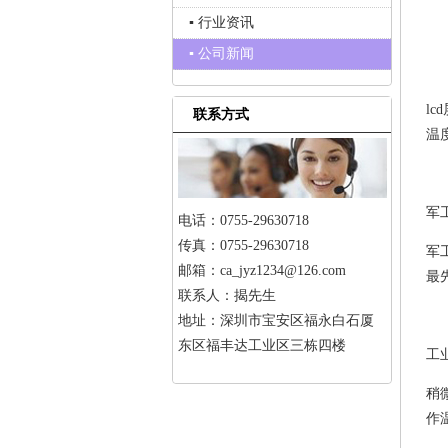
▪ 行业资讯
▪ 公司新闻
l
联系方式
温
军工
电话：0755-29630718
传真：0755-29630718
军
邮箱：ca_jyz1234@126.com
最
联系人：揭先生
地址：深圳市宝安区福永白石厦
东区福丰达工业区三栋四楼
工业
稍
作