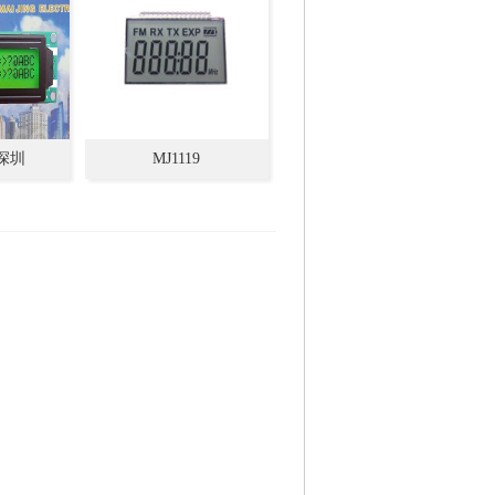
,深圳
MJ1119
CM工业显示
字符点阵模