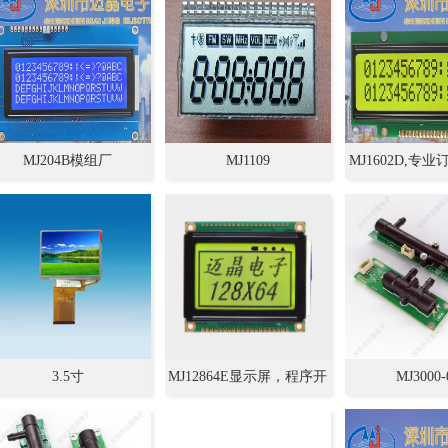
MJ204B模组厂
MJ1109
MJ1602D,专
家.LCD.LCM.COG专业生
屏，LCM模组，
,欢迎定制,液晶显示模块
模块
3.5寸
MJ12864E显示屏，程序开
MJ3000-
发设计，专业技术提供支