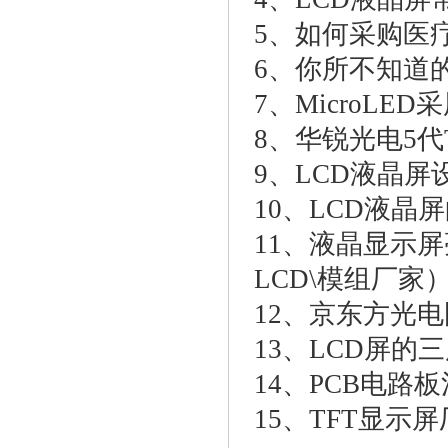
5、
如何采购医
6、
你所不知道的
7、
MicroL
8、
华锐光电5代
9、
LCD液晶屏
10、
LCD液晶
11、
液晶显示屏
LCD\模组厂家
12、
京东方光电
13、
LCD屏的
14、
PCB电路
15、
TFT显示