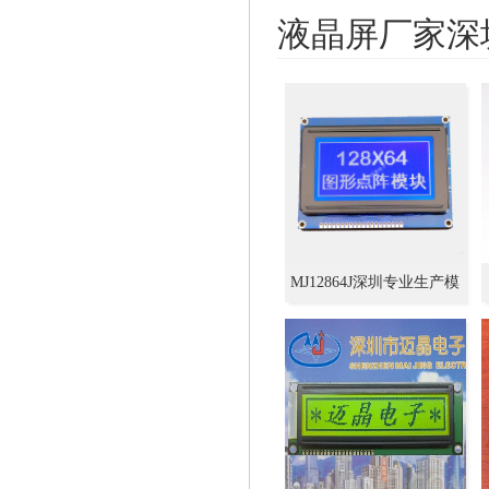
液晶屏厂家深
MJ12864J深圳专业生产模
组厂,LCD加工定制+设计
128*64,中文字库型