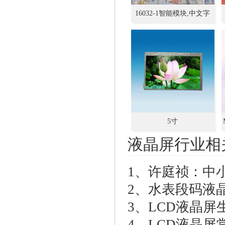
16032-1智能模块,中文字
库.支持串口/并口,单色/彩
色.可供选择
5寸
液晶屏行业相
1、
许庭祯：中
2、
水表段码液
3、
LCD液晶屏
4、
LCD液晶屏