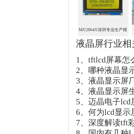
MJ12864J1深圳专业生产模
组厂,LCD加工定制+设计
液晶屏行业相
128*64,中文字库型
1、
tftlcd屏幕
2、
哪种液晶显
3、
液晶显示屏
4、
液晶显示屏
5、
迈晶电子lc
6、
何为lcd显
7、
深度解读tf
8、
国内有几种L