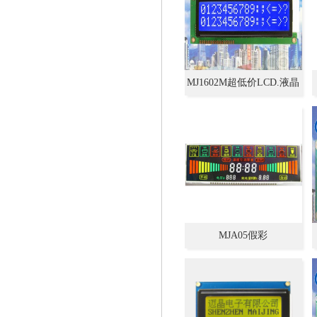
MJ1602M超低价LCD.液晶
模组,液晶屏生产厂
家,LCM.字符点阵型
MJA05假彩