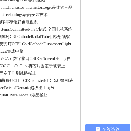
gVideoAnalogVideo模拟视频
TLTransistor-TransistorLogic晶体管－晶
ntTechnology表面安装技术
AM制式(顺序与存储彩色电视系
onSystemsCommitteeNTSC制式,全国电视系统
图形阵列CRTCathodeRadialTube阴极射线管
光灯CCFLColdCathodeFluorescentLight
ircuit集成电路
face（VGA）数字接口OSDOnScreenDisplay在
二极管COGChipOnGlass将芯片固定于玻璃上
C裸片固定于印刷线路板上
ic扭曲向列CH-LCDCholestericLCDs胆甾相液
uperTwistedNematic超级扭曲向列
quidCrystalModule液晶模块
在线咨询