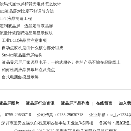
段码式显示屏和背光电路怎么设计
lcd液晶屏对比度不好调节方法
TFT液晶制造工程
定制液晶屏—迈晶定制液晶屏
流量计笔段码液晶屏显示模块
、
工业LCD液晶屏注意事项
、
自动点胶机是由什么核心部分组成
、
Stn-lcd液晶显示屏结构
、
液晶显示屏厂家迈晶电子，一站式服务让你的产品不输在起跑线上
、
如何检测液晶屏幕坏点及亮点
、
台式电脑触摸显示屏
液晶屏图片
液晶屏行业资讯
液晶屏产品列表
在线留言
加入我
|
|
|
|
0755-29630718 公司传真：0755-29630718 企业邮箱：ca_jyz1234@1
：深圳市宝安区福永白石厦东区福丰达工业区3栋四楼 备案号：
粤ICP备1