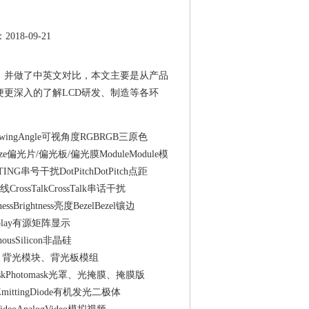
8-09-21
语，并做了中英文对比，本文主要是从产品
便更深入的了解LCD研发、制造等各环
iewingAngle可视角度RGBRGB三原色
Polarize偏光片/偏光板/偏光膜ModuleModule模
STING串号干扰DotPitchDotPitch点距
线CrossTalkCrossTalk串话干扰
tnessBrightness亮度BezelBezel镶边
xDisplay有源矩阵显示
phousSilicon非晶硅
nit背光模组、背光模块、背光板模组
otomaskPhotomask光罩、光掩膜、掩膜版
htEmittingDiode有机发光二极体