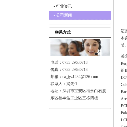
▪ 行业资讯
▪ 公司新闻
迈
联系方式
本
节
英文
电话：0755-29630718
Re
传真：0755-29630718
组I
邮箱：ca_jyz1234@126.com
DO
联系人：揭先生
Col
地址：深圳市宝安区福永白石厦
Ba
东区福丰达工业区三栋四楼
Are
EC
Po
LC