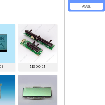
揭先生
04
MJ3000-05