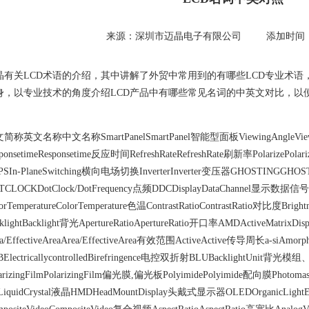
来源：深圳市迈晶电子有限公司 添加时间：201
晶有关LCD术语的介绍，其中讲解了外贸中常用到的有哪些LCD专业术
身，以专业技术的角度介绍LCD产品中有哪些常见名词的中英文对比，以
。
简称英文名称中文名称SmartPanelSmartPanel智能型面板ViewingAngleV
sponsetimeResponsetime反应时间RefreshRateRefreshRate刷新率Polarize
PSIn-PlaneSwitching横向电场切换InverterInverter变压器GHOSTINGGHO
TCLOCKDotClock/DotFrequency点频DDCDisplayDataChannel显示数据信号
orTemperatureColorTemperature色温ContrastRatioContrastRatio对比度Brigh
cklightBacklight背光ApertureRatioApertureRatio开口率AMDActiveMatri
a/EffectiveAreaArea/EffectiveArea有效范围ActiveActive传导周长a-siAmor
BElectricallycontrolledBirefringence电控双折射BLUBacklightU
larizingFilmPolarizingFilm偏光膜,偏光板PolyimidePolyimide配向膜Ph
LiquidCrystal液晶HMDHeadMountDisplay头戴式显示器OLEDOrganicLig