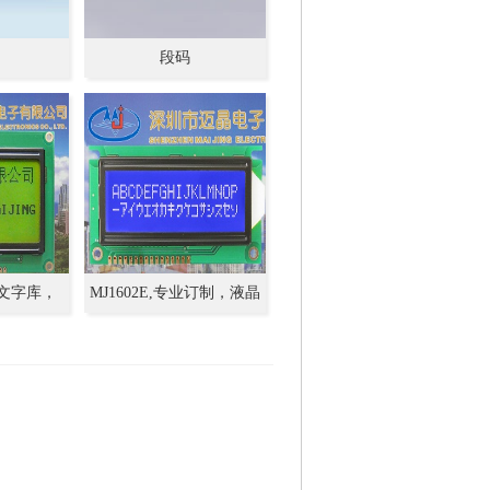
段码
1中文字库，
MJ1602E,专业订制，液晶
，液晶屏，模
屏，LCM模组，生产厂家
LCD