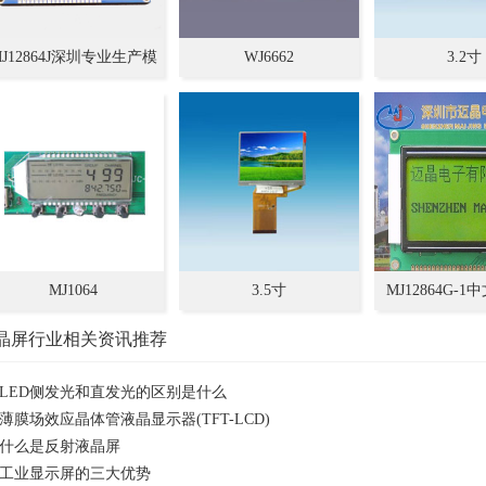
MJ12864J深圳专业生产模
WJ6662
3.2寸
组厂,LCD加工定制+设计
128*64,中文字库型
MJ1064
3.5寸
MJ12864G-
128*64点阵
晶屏行业相关资讯推荐
块
LED侧发光和直发光的区别是什么
薄膜场效应晶体管液晶显示器(TFT-LCD)
什么是反射液晶屏
工业显示屏的三大优势