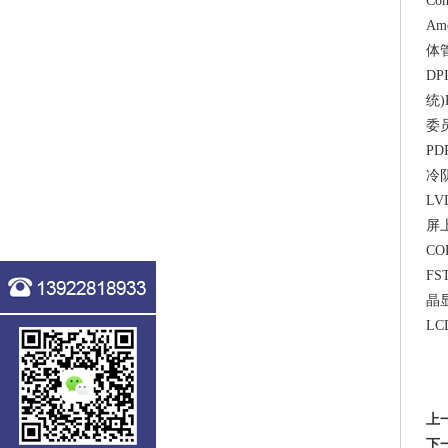
Co
Am
体管
DP
统)
委员
PD
冷阴
LV
屏上
CO
FS
晶显
LC
上
下