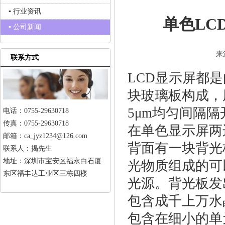
▪ 行业资讯
单色LC
▪ 公司新闻
来
联系方式
LCD显示屏都
块玻璃板构成，厚
5μm均匀间隔
电话：0755-29630718
传真：0755-29630718
在单色显示屏两
邮箱：ca_jyz1234@126.com
背面有一块背光
联系人：揭先生
地址：深圳市宝安区福永白石厦
光物质组成的可
东区福丰达工业区三栋四楼
光源。背光板发
包含成千上万水
包含在细小的单