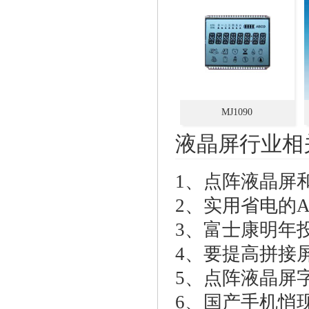
MJ1090
液晶屏行业相
1、
点阵液晶屏
2、
实用省电的A
3、
富士康明年投
4、
要提高拼接
5、
点阵液晶屏
6、
国产手机悄现