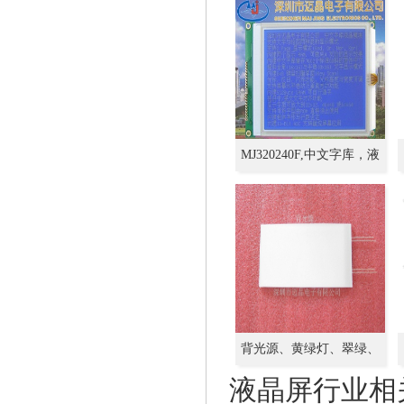
持中文字库
MJ320240F,中文字库，液
晶屏LCM，LCD、触摸屏
背光源、黄绿灯、翠绿、
白光、橙光、侧背光、底
液晶屏行业相