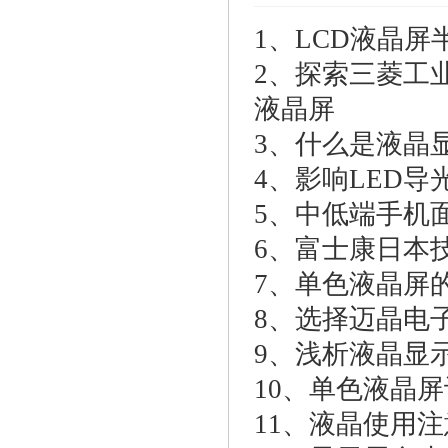
背光
1、
LCD液晶
2、
探索三菱工
液晶屏
3、
什么是液晶显
4、
影响LED导
5、
中低端手机面
6、
富士康日本技
7、
单色液晶屏
8、
选择迈晶电子
9、
浅析液晶显
10、
单色液晶屏
11、
液晶使用注