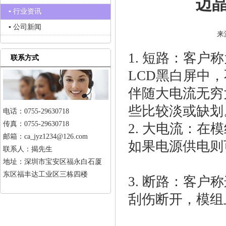
迈
▪ 行业资讯
▪ 公司新闻
来
1. 短路：客
联系方式
LCD黑白屏中
伴随大电流无穷
些比较淡或缺划
电话：0755-29630718
传真：0755-29630718
2. 大电流：
邮箱：ca_jyz1234@126.com
如果电源供电则
联系人：揭先生
地址：深圳市宝安区福永白石厦
东区福丰达工业区三栋四楼
3. 断路：客户
刮伤断开，模组