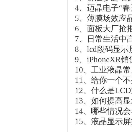
4、
迈晶电子“春
5、
薄膜场效应晶体
6、
面板大厂抢推8K
7、
日常生活中
8、
lcd段码显
9、
iPhoneX
10、
工业液晶常
11、
给你一个不
12、
什么是LC
13、
如何提高显
14、
哪些情况会
15、
液晶显示屏