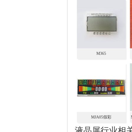
组厂,LCD加工定制+设计
128*64,中文字库型
M365
MJA05假彩
液晶屏行业相