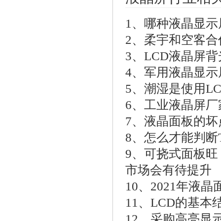
1、
哪种液晶显示
2、
柔宇和空客合
3、
LCD液晶屏
4、
军用液晶显示
5、
潮湿是使用L
6、
工业液晶屏厂
7、
液晶面板的坏
8、
怎么才能判断
9、
可挠式面板旺
市场会有待提升
10、
2021年液
11、
LCD的基本
12、
采购高亮显